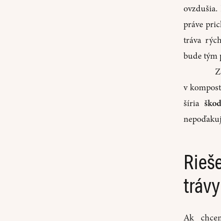
ovzdušia. 
práve pri
tráva rýc
bude tým 
Z
v kompost
šíria
ško
nepoďakuj
Rieš
trávy
Ak chcem