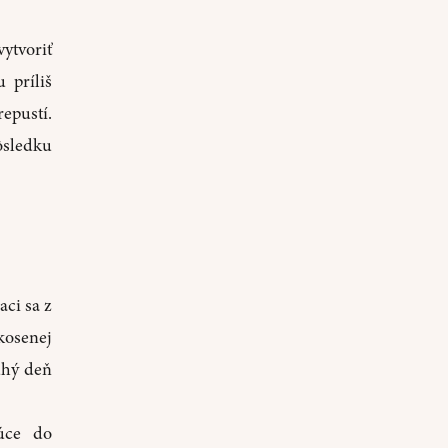
ytvoriť
 príliš
epustí.
ôsledku
aci sa z
kosenej
uhý deň
júce do