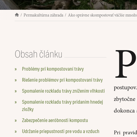
Permakultúrna záhrada
Ako správne skompostovať väčšie množst
Obsah článku
»
Problémy pri kompostovaní trávy
»
Riešenie problémov pri kompostovaní trávy
postupov
»
Spomalenie rozkladu trávy znížením vlhkosti
zbytočne
»
Spomalenie rozkladu trávy pridaním hnedej
zložky
dokonca a
»
Zabezpečenie aeróbnosti kompostu
»
Udržanie priepustnosti pre vodu a vzduch
Pri pravi