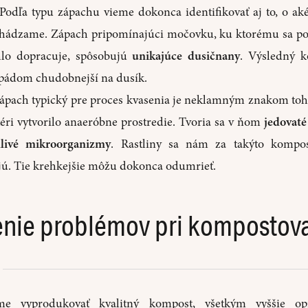
Podľa typu zápachu vieme dokonca identifikovať aj to, o aké
chádzame. Zápach pripomínajúci močovku, ku ktorému sa p
hlo dopracuje, spôsobujú
unikajúce dusičnany
. Výsledný 
pádom chudobnejší na dusík.
ápach typický pre proces kvasenia je neklamným znakom toho
éri vytvorilo anaeróbne prostredie. Tvoria sa v ňom
jedovaté
dlivé mikroorganizmy
. Rastliny sa nám za takýto kompo
ú. Tie krehkejšie môžu dokonca odumrieť.
enie problémov pri kompostov
e vyprodukovať kvalitný kompost, všetkým vyššie op