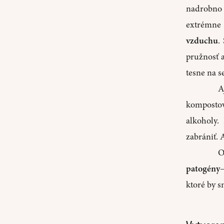
nadrobno 
extrémn
vzduchu
.
pružnosť 
tesne na s
A
kompostov
alkoholy.
zabrániť. A
O
patogény
ktoré by s