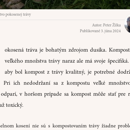
vo pokosenej trávy
Autor:
Peter Žilka
Publikované
3. júna 2024
P
okosená tráva je bohatým zdrojom dusíka. Kompost
veľkého množstva trávy naraz ale má svoje špecifiká.
aby bol kompost z trávy kvalitný, je potrebné dodr
. Pri ich nedodržaní sa z kompostu veľké množstvo
 odparí, v horšom prípade sa kompost môže stať pre r
ž toxický.
delnom kosení nie sú s kompostovaním trávy žiadne prob