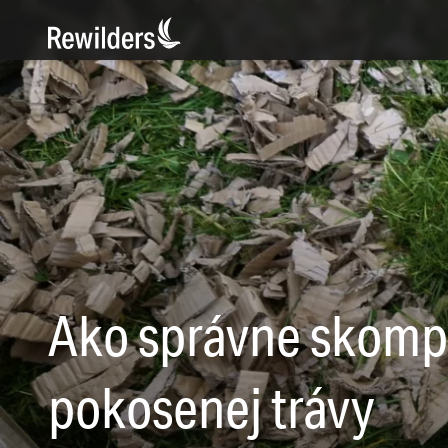
Ako správne skomp
pokosenej trávy