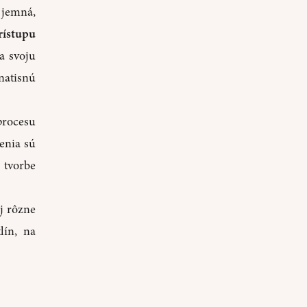
 jemná,
rístupu
ia svoju
natisnú
procesu
enia sú
 tvorbe
j rôzne
lín, na