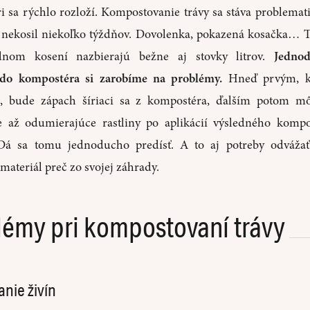
 sa rýchlo rozloží. Kompostovanie trávy sa stáva problemati
k nekosil niekoľko týždňov. Dovolenka, pokazená kosačka… T
dnom kosení nazbierajú bežne aj stovky litrov.
Jedno
do kompostéra si zarobíme na problémy.
Hneď prvým, k
, bude zápach šíriaci sa z kompostéra, ďalším potom m
 až odumierajúce rastliny po aplikácií výsledného komp
Dá sa tomu jednoducho predísť. A to aj potreby odváža
materiál preč zo svojej záhrady.
lémy pri kompostovaní trávy
nie živín