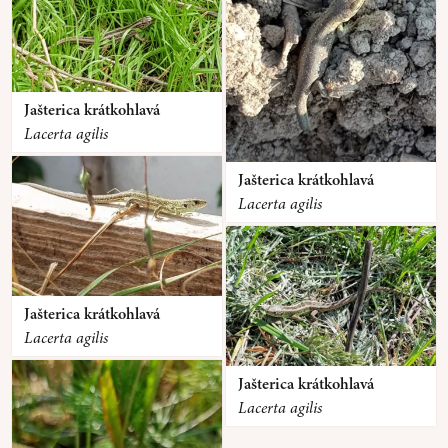
Jašterica krátkohlavá
Lacerta agilis
Jašterica krátkohlavá
Lacerta agilis
Jašterica krátkohlavá
Lacerta agilis
Jašterica krátkohlavá
Lacerta agilis