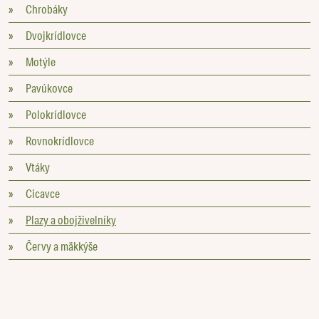
»
Chrobáky
»
Dvojkrídlovce
»
Motýle
»
Pavúkovce
»
Polokrídlovce
»
Rovnokrídlovce
»
Vtáky
»
Cicavce
»
Plazy a obojživelníky
»
Červy a mäkkýše