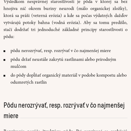
Výsledkom nesprávnej starostlivosti je pôda v ktorej sa bez
hnojiva nič okrem buriny neurodí (málo organickej zložky),
ktorá sa práši (veterná erózia) a kde sa počas výdatných dažďov
vytvárajú potoky bahna (vodná erózia). Aby sa tomu predišlo,
stačí dodržať tri jednoduché základné princípy starostlivosti o
pôdu:
pôdu nerozrývať, resp. rozrývať v čo najmenšej miere
pôdu držať neustále zakrytú rastlinami alebo prírodným
mulčom
do pôdy dopĺňať organický materiál v podobe kompostu alebo
odumretých rastlín
Pôdu nerozrývať, resp. rozrývať v čo najmenšej
miere