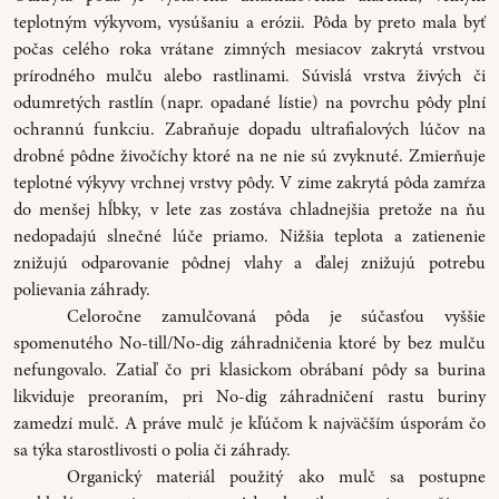
teplotným výkyvom, vysúšaniu a erózii. Pôda by preto mala byť
počas celého roka vrátane zimných mesiacov zakrytá vrstvou
prírodného mulču alebo rastlinami. Súvislá vrstva živých či
odumretých rastlín (napr. opadané lístie) na povrchu pôdy plní
ochrannú funkciu. Zabraňuje dopadu ultrafialových lúčov na
drobné pôdne živočíchy ktoré na ne nie sú zvyknuté. Zmierňuje
teplotné výkyvy vrchnej vrstvy pôdy. V zime zakrytá pôda zamŕza
do menšej hĺbky, v lete zas zostáva chladnejšia pretože na ňu
nedopadajú slnečné lúče priamo. Nižšia teplota a zatienenie
znižujú odparovanie pôdnej vlahy a ďalej znižujú potrebu
polievania záhrady.
Celoročne zamulčovaná pôda je súčasťou vyššie
spomenutého No-till/No-dig záhradničenia ktoré by bez mulču
nefungovalo. Zatiaľ čo pri klasickom obrábaní pôdy sa burina
likviduje preoraním, pri No-dig záhradničení rastu buriny
zamedzí mulč. A práve mulč je kľúčom k najväčším úsporám čo
sa týka starostlivosti o polia či záhrady.
Organický materiál použitý ako mulč sa postupne