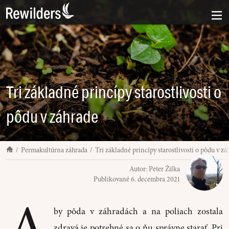
Tri základné princípy starostlivosti o
pôdu v záhrade
Permakultúrna záhrada
Tri základné princípy starostlivosti o pôdu v zá
Autor:
Peter Žilka
Publikované
6. decembra 2021
A
by pôda v záhradách a na poliach zostala
zdravá je potrebné sa o ňu správne starať. Pri