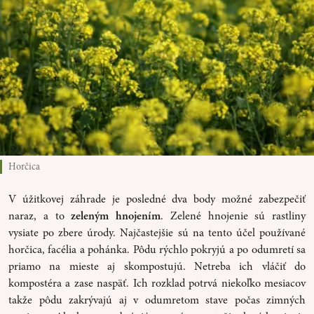
Horčica
V úžitkovej záhrade je posledné dva body možné zabezpečiť
naraz, a to
zeleným hnojením
. Zelené hnojenie sú rastliny
vysiate po zbere úrody. Najčastejšie sú na tento účel používané
horčica, facélia a pohánka. Pôdu rýchlo pokryjú a po odumretí sa
priamo na mieste aj skompostujú. Netreba ich vláčiť do
kompostéra a zase naspäť. Ich rozklad potrvá niekoľko mesiacov
takže pôdu zakrývajú aj v odumretom stave počas zimných