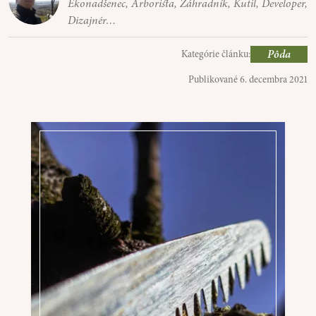
Ekonadšenec, Arborista, Záhradník, Kutil, Developer,
Dizajnér…
Pôda
Kategórie článku:
Publikované
6. decembra 2021