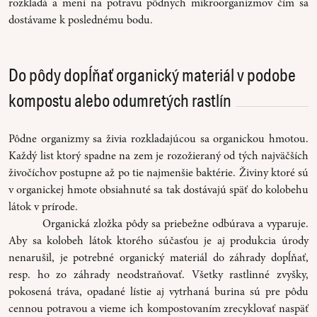
rozkladá a mení na potravu pôdnych mikroorganizmov čím sa
dostávame k poslednému bodu.
Do pôdy dopĺňať organický materiál v podobe
kompostu alebo odumretých rastlín
Pôdne organizmy sa živia rozkladajúcou sa organickou hmotou.
Každý list ktorý spadne na zem je rozožieraný od tých najväčších
živočíchov postupne až po tie najmenšie baktérie. Živiny ktoré sú
v organickej hmote obsiahnuté sa tak dostávajú späť do kolobehu
látok v prírode.
Organická zložka pôdy sa priebežne odbúrava a vyparuje.
Aby sa kolobeh látok ktorého súčasťou je aj produkcia úrody
nenarušil, je potrebné organický materiál do záhrady dopĺňať,
resp. ho zo záhrady neodstraňovať. Všetky rastlinné zvyšky,
pokosená tráva, opadané lístie aj vytrhaná burina sú pre pôdu
cennou potravou a vieme ich kompostovaním zrecyklovať naspäť