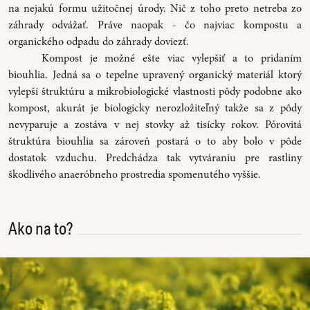
na nejakú formu užitočnej úrody. Nič z toho preto netreba zo
záhrady odvážať. Práve naopak - čo najviac kompostu a
organického odpadu do záhrady doviezť.
Kompost je možné ešte viac vylepšiť a to pridaním
biouhlia. Jedná sa o tepelne upravený organický materiál ktorý
vylepší štruktúru a mikrobiologické vlastnosti pôdy podobne ako
kompost, akurát je biologicky nerozložiteľný takže sa z pôdy
nevyparuje a zostáva v nej stovky až tisícky rokov. Pórovitá
štruktúra biouhlia sa zároveň postará o to aby bolo v pôde
dostatok vzduchu. Predchádza tak vytváraniu pre rastliny
škodlivého anaeróbneho prostredia spomenutého vyššie.
Ako na to?