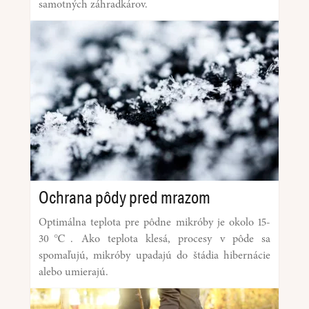
samotných záhradkárov.
Ochrana pôdy pred mrazom
Optimálna teplota pre pôdne mikróby je okolo 15-
30℃. Ako teplota klesá, procesy v pôde sa
spomaľujú, mikróby upadajú do štádia hibernácie
alebo umierajú.