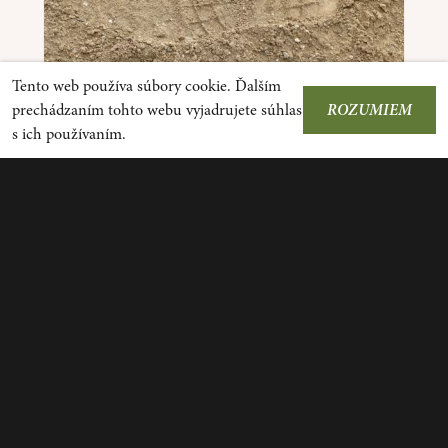
Tento web používa súbory cookie. Ďalším
prechádzaním tohto webu vyjadrujete súhlas
ROZUMIEM
s ich používaním.
Zlepšenie vodozádržných vlastností
piesočnatých pôd
Rastliny rastúce na piesočnatých pôdach sú
vystavené dlhšiemu obdobiu sucha. Našťastie ale
vieme vlastnosti piesočnatej pôdy zlepšiť.