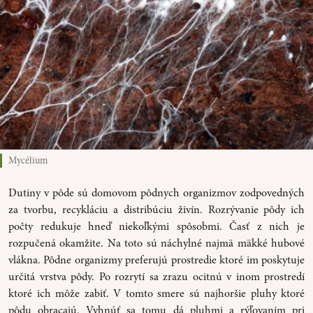
Mycélium
Dutiny v pôde sú domovom pôdnych organizmov zodpovedných
za tvorbu, recykláciu a distribúciu živín. Rozrývanie pôdy ich
počty redukuje hneď niekoľkými spôsobmi. Časť z nich je
rozpučená okamžite. Na toto sú náchylné najmä mäkké hubové
vlákna. Pôdne organizmy preferujú prostredie ktoré im poskytuje
určitá vrstva pôdy. Po rozrytí sa zrazu ocitnú v inom prostredí
ktoré ich môže zabiť. V tomto smere sú najhoršie pluhy ktoré
pôdu obracajú. Vyhnúť sa tomu dá pluhmi a rýľovaním pri