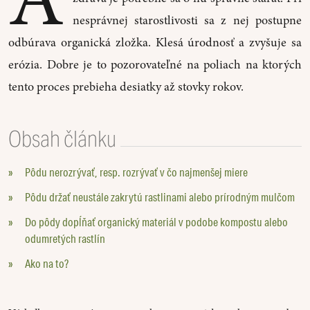
nesprávnej starostlivosti sa z nej postupne
odbúrava organická zložka. Klesá úrodnosť a zvyšuje sa
erózia. Dobre je to pozorovateľné na poliach na ktorých
tento proces prebieha desiatky až stovky rokov.
Obsah článku
»
Pôdu nerozrývať, resp. rozrývať v čo najmenšej miere
»
Pôdu držať neustále zakrytú rastlinami alebo prírodným mulčom
»
Do pôdy dopĺňať organický materiál v podobe kompostu alebo
odumretých rastlín
»
Ako na to?