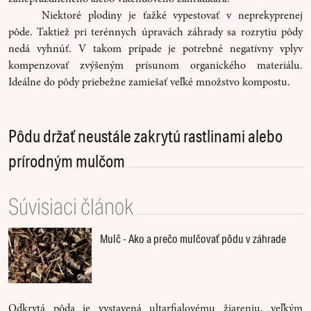
Niektoré plodiny je ťažké vypestovať v neprekyprenej
pôde. Taktiež pri terénnych úpravách záhrady sa rozrytiu pôdy
nedá vyhnúť. V takom prípade je potrebné negatívny vplyv
kompenzovať zvýšeným prísunom organického materiálu.
Ideálne do pôdy priebežne zamiešať veľké množstvo kompostu.
Pôdu držať neustále zakrytú rastlinami alebo
prírodným mulčom
Súvisiaci článok
Mulč - Ako a prečo mulčovať pôdu v záhrade
Odkrytá pôda je vystavená ultarfialovému žiareniu, veľkým