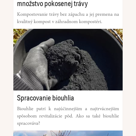
množstvo pokosenej trávy
Kompostovanie trávy bez zápachu a jej premena na
kvalitný kompost v záhradnom kompostéri.
Spracovanie biouhlia
Biouhlie patrí k najúčinnejším a najtrvácnejším
spôsobom revitalizácie pôd. Ako sa také biouhlie
spracováva?