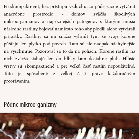
Po skompaktnení, bez prístupu vzduchu, sa pôde začne vytvárať
anaeróbne prostredie - domov zväčša škodlivých
mikroorganizmov a najrôznejších patogénov s ktorými musia
následne rastliny bojovať namiesto toho aby plodili alebo vytvárali
prírastky. Rastliny sa im snažia vyhnúť tým že svoje korene
púšťajú len plytko pod povrch. Tam sú ale naopak náchylnejšie
na vyschnutie. Pozorovať sa to dá na poliach. Korene rastlín na
nich zväčša siahajú len do hĺbky kam dosiahne pluh. Hlbšie
vrstvy sú skompaktnené a pre veľkú časť rastlín nepoužiteľné.
Toto je spôsobené z veľkej časti práve každoročným
preorávaním.
Pôdne mikroorganizmy