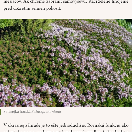
mesiacov. Ak chceme zabrániť samovýsevu, stačí zelené hnojenie
pred dozretím semien pokosiť.
Saturejka horská
Satureja montana
V okrasnej záhrade je to ešte jednoduchšie. Rovnakú funkciu ako