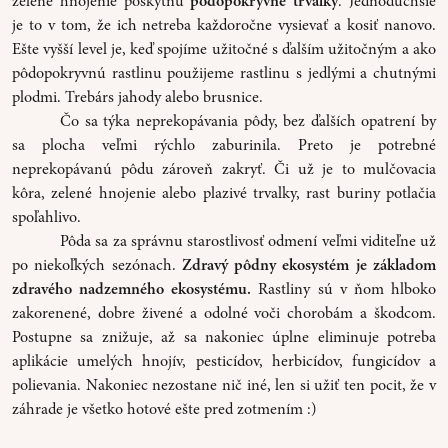
zelené hnojenie poskytnú
pôdopokryvné trvalky
. Jednoduchšie
je to v tom, že ich netreba každoročne vysievať a kosiť nanovo.
Ešte vyšší level je, keď spojíme užitočné s ďalším užitočným a ako
pôdopokryvnú rastlinu použijeme rastlinu s jedlými a chutnými
plodmi. Trebárs jahody alebo brusnice.
Čo sa týka neprekopávania pôdy, bez ďalších opatrení by
sa plocha veľmi rýchlo zaburinila. Preto je potrebné
neprekopávanú pôdu zároveň zakryť. Či už je to mulčovacia
kôra, zelené hnojenie alebo plazivé trvalky, rast buriny potlačia
spoľahlivo.
Pôda sa za správnu starostlivosť odmení veľmi viditeľne už
po niekoľkých sezónach.
Zdravý pôdny ekosystém je základom
zdravého nadzemného ekosystému.
Rastliny sú v ňom hlboko
zakorenené, dobre živené a odolné voči chorobám a škodcom.
Postupne sa znižuje, až sa nakoniec úplne eliminuje potreba
aplikácie umelých hnojív, pesticídov, herbicídov, fungicídov a
polievania. Nakoniec nezostane nič iné, len si užiť ten pocit, že v
záhrade je všetko hotové ešte pred zotmením :)