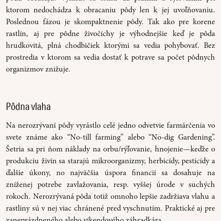
ktorom nedochádza k obracaniu pôdy len k jej uvoľňovaniu.
Poslednou fázou je skompaktnenie pôdy. Tak ako pre korene
rastlín, aj pre pôdne živočíchy je výhodnejšie keď je pôda
hrudkovitá, plná chodbičiek ktorými sa vedia pohybovať. Bez
prostredia v ktorom sa vedia dostať k potrave sa počet pôdnych
organizmov znižuje.
Pôdna vlaha
Na nerozrývaní pôdy vyrástlo celé jedno odvetvie farmárčenia vo
svete známe ako “No-till farming” alebo “No-dig Gardening”.
Šetria sa pri ňom náklady na orbu/rýľovanie, hnojenie—keďže o
produkciu živín sa starajú mikroorganizmy, herbicídy, pesticídy a
ďalšie úkony, no najväčšia úspora financií sa dosahuje na
zníženej potrebe zavlažovania, resp. vyššej úrode v suchých
rokoch. Nerozrývaná pôda totiž omnoho lepšie zadržiava vlahu a
rastliny sú v nej viac chránené pred vyschnutím. Praktické aj pre
zaneprázdneného alebo víkendového záhradkára.