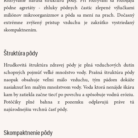
Rozrývanie narúša štruktúru pôdy. Pri rozrývaní sa rozbíjajú
pôdne agretáty - zhluky pôdnych častíc zlepené výlučkami
miliónov mikroorganizmov a pôda sa mení na prach. Dočasný
extrémne zvýšený prístup vzduchu je zakrátko vystriedaný
skompaktnením.
Štruktúra pôdy
Hrudkovitá štruktúra zdravej pôdy je plná vzduchových dutín
schopných pojmúť veľké množstvo vody. Prašná štruktúra pôdy
naopak obsahuje veľmi málo vzduchu, tým pádom dokáže
nasiaknuť len malým množstvom vody. Voda ktorá nenájde škáru
kam by zatiekla začne tiecť po povrchu a spôsobuje vodnú eróziu.
Potôčiky plné bahna z pozemku odplavujú práve tú
najúrodnejšiu vrchnú časť pôdy.
Skompaktnenie pôdy