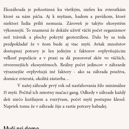
Ekozáhrada je pohostinná ku všetkým, nielen ku zvieratkám
ktoré sa nám páčia. Aj k myšiam, hadom a pavúkom, ktoré
niektorí ľudia príliš nemusia. Zároveň je takýto ekosystém
výkonnejší. To znamená že dokáže uživiť väčší počet organizmov
než trávnik a plochy pokryté geotextíliou. Dalo by sa teda
predpokladať že v ňom bude aj viac myší. Avšak množstov
dostupnej potravy je len jedným z faktorov ovplyvňujúcim
veľkosť populácie a v praxi sa dá pozorovať skôr vo väčších,
otvorenejších ekosystémoch. Reálny počet jedincov v záhrarde
výraznejšie ovplyvňujú iné faktory - ako sa záhrada používa,
domáce zvieratá, okolitá zástavba…
V našej záhrade prvý rok od nasťahovania žilo minimálne
15 myší. Počítal ich miestny mačací gang. Odkedy v záhrade každý
deň niečo kutilujem a rozrývam, počet myší postupne klesol.
Napriek tomu že v záhrade žije a rastie potravy habadej.
Myši pri dome