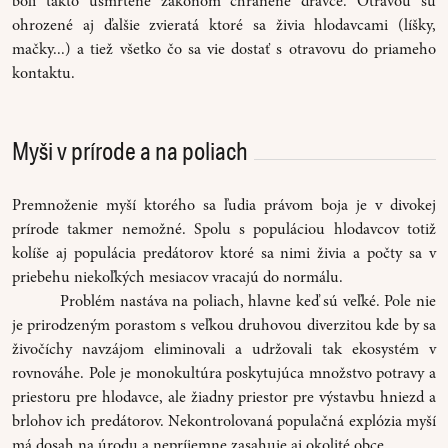
boli takto usmrtené zákonom chránené dravce. Otravou sú
ohrozené aj ďalšie zvieratá ktoré sa živia hlodavcami (líšky,
mačky...) a tiež všetko čo sa vie dostať s otravovu do priameho
kontaktu.
Myši v prírode a na poliach
Premnoženie myší ktorého sa ľudia právom boja je v divokej
prírode takmer nemožné. Spolu s populáciou hlodavcov totiž
kolíše aj populácia predátorov ktoré sa nimi živia a počty sa v
priebehu niekoľkých mesiacov vracajú do normálu.
Problém nastáva na poliach, hlavne keď sú veľké. Pole nie
je prirodzeným porastom s veľkou druhovou diverzitou kde by sa
živočíchy navzájom eliminovali a udržovali tak ekosystém v
rovnováhe. Pole je monokultúra poskytujúca množstvo potravy a
priestoru pre hlodavce, ale žiadny priestor pre výstavbu hniezd a
brlohov ich predátorov. Nekontrolovaná populačná explózia myší
má dosah na úrodu a nepríjemne zasahuje aj okolité obce.