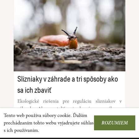
Slizniaky v záhrade a tri spôsoby ako
sa ich zbaviť
Ekologické riešenia pre reguláciu slizniakov v
záhrade. Ako nastoliť prirodzenú rovnováhu a
Tento web používa súbory cookie. Ďalším
ochrániť úrodu pomocou overených
prechádzaním tohto webu vyjadrujete súhlas
ROZUMIEM
permakultúrnych postupov.
s ich používaním.