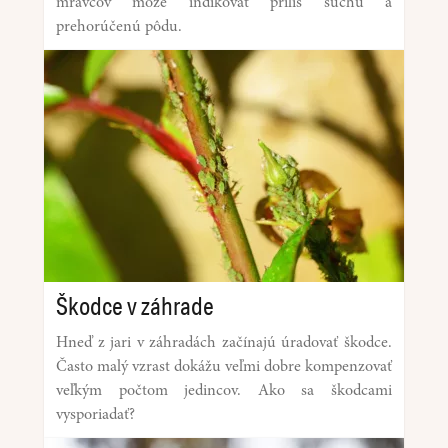
mravcov môže indikovať príliš suchú a
prehorúčenú pôdu.
Škodce v záhrade
Hneď z jari v záhradách začínajú úradovať škodce.
Často malý vzrast dokážu veľmi dobre kompenzovať
veľkým počtom jedincov. Ako sa škodcami
vysporiadať?