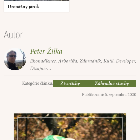
Drenážny járok
Autor
Peter Žilka
Ekonadšenec, Arborista, Záhradník, Kutil, Developer,
Dizajnér…
Živočíchy
Záhradné stavby
Kategórie článku:
Publikované
6. septembra 2020