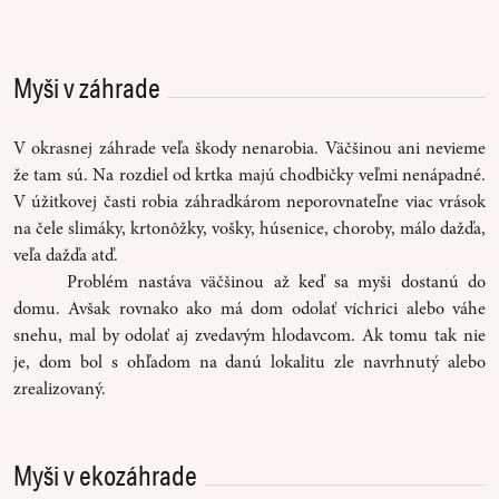
Myši v záhrade
V okrasnej záhrade veľa škody nenarobia. Väčšinou ani nevieme
že tam sú. Na rozdiel od krtka majú chodbičky veľmi nenápadné.
V úžitkovej časti robia záhradkárom neporovnateľne viac vrások
na čele slimáky, krtonôžky, vošky, húsenice, choroby, málo dažďa,
veľa dažďa atď.
Problém nastáva väčšinou až keď sa myši dostanú do
domu. Avšak rovnako ako má dom odolať víchrici alebo váhe
snehu, mal by odolať aj zvedavým hlodavcom. Ak tomu tak nie
je, dom bol s ohľadom na danú lokalitu zle navrhnutý alebo
zrealizovaný.
Myši v ekozáhrade