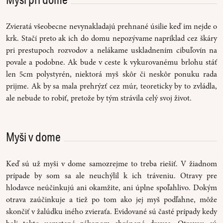
Zvieratá všeobecne nevynakladajú prehnané úsilie keď im nejde o
krk. Stačí preto ak ich do domu nepozývame napríklad cez škáry
pri prestupoch rozvodov a nelákame uskladnením cibuľovín na
povale a podobne. Ak bude v ceste k vykurovanému brlohu stáť
len 5cm polystyrén, niektorá myš skôr či neskôr ponuku rada
prijme. Ak by sa mala prehrýzť cez múr, teoreticky by to zvládla,
ale nebude to robiť, pretože by tým strávila celý svoj život.
Myši v dome
Keď sú už myši v dome samozrejme to treba riešiť. V žiadnom
prípade by som sa ale neuchýlil k ich tráveniu. Otravy pre
hlodavce neúčinkujú ani okamžite, ani úplne spoľahlivo. Dokým
otrava zaúčinkuje a tiež po tom ako jej myš podľahne, môže
skončiť v žalúdku iného zvieraťa. Evidované sú časté prípady kedy