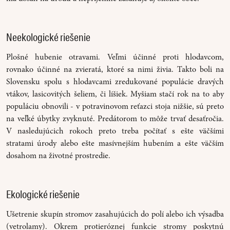
Neekologické riešenie
Plošné hubenie otravami. Veľmi účinné proti hlodavcom,
rovnako účinné na zvieratá, ktoré sa nimi živia. Takto boli na
Slovensku spolu s hlodavcami zredukované populácie dravých
vtákov, lasicovitých šeliem, či líšiek. Myšiam stačí rok na to aby
populáciu obnovili - v potravinovom reťazci stoja nižšie, sú preto
na veľké úbytky zvyknuté. Predátorom to môže trvať desaťročia.
V nasledujúcich rokoch preto treba počítať s ešte väčšími
stratami úrody alebo ešte masívnejším hubením a ešte väčším
dosahom na životné prostredie.
Ekologické riešenie
Ušetrenie skupín stromov zasahujúcich do polí alebo ich výsadba
(vetrolamy). Okrem protieróznej funkcie stromy poskytnú