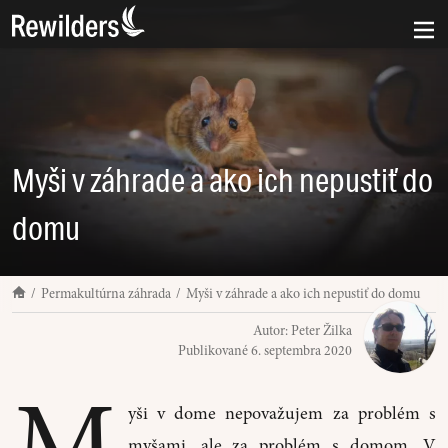
Myši v záhrade a ako ich nepustiť do
domu
Permakultúrna záhrada
Myši v záhrade a ako ich nepustiť do domu
Autor:
Peter Žilka
Publikované
6. septembra 2020
M
yši v dome nepovažujem za problém s
myšami, ale za problém s domom. V