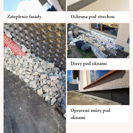
Zateplenie fasády
Ochrana pod strechou
Diery pod oknami
Opravené múry pod
oknami