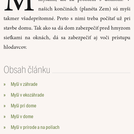
našich končinách (planéta Zem) sú myši
takmer všadeprítomné. Preto s nimi treba počítať už pri
stavbe domu. Tak ako sa dá dom zabezpečiť pred hmyzom
sieťkami na oknách, dá sa zabezpečiť aj voči prístupu
hlodavcov.
Obsah článku
»
Myši v záhrade
»
Myši v ekozáhrade
»
Myši pri dome
»
Myši v dome
»
Myši v prírode a na poliach