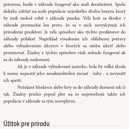
potravou, budú v záhrade fungovať ako malí deratizátori. Spolu
dokážu udržať na uzde populácie nejedného druhu hmyzu ktorý
by inak mohol robiť v záhrade paseku. Veľa krát sa škodce v
záhrade premnožia len preto, že sa v nich nevyskytujú ich
prirodzení predátori. Je veľa spôsobov ako týchto predátorov do
záhrady prilákať. Napríklad vysadením ich obľúbenej potravy
alebo vybudovaním úkrytov v ktorých sa môžu ukryť alebo
prezimovať. Žiadny z týchto spôsobov však nebude fungovať ak
sa do záhrady nedostanú.
Ak je v záhrade vybudované jazierko, bola by veľká škoda
k nemu nepustiť jeho neodmysliteľnú súčasť - žaby - a nevyužiť
ich apetít.
Neželané hlodavce alebo krty sa do záhrady dostanú tak či
tak. Žiadny prielez popod plot na to nepotrebujú takže ich
populácia v záhrade sa tým neovplyvní.
Úžitok pre prírodu