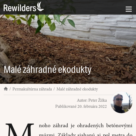
Malé záhradné ekodukty
Permakultúrna záhrada
Malé záhradné ekodukty
Autor:
Peter Žilka
Publikované
20. februára 2022
M
noho záhrad je ohradených betónovými
múrmi. Základy siahanú aj pol metra do