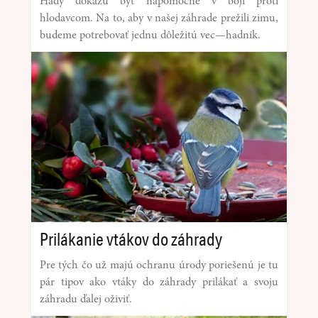
Hady dokážu byť nápomocné v boji proti
hlodavcom. Na to, aby v našej záhrade prežili zimu,
budeme potrebovať jednu dôležitú vec—hadník.
Prilákanie vtákov do záhrady
Pre tých čo už majú ochranu úrody poriešenú je tu
pár tipov ako vtáky do záhrady prilákať a svoju
záhradu ďalej oživiť.