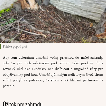
Prielez popod plot
Aby som zvieratám umožnil voľný priechod do našej záhrady,
celý čas pre nich udržiavam pod plotom úzke prielezy. Plnia
rovnaký účel ako ekodukty nad diaľnicou a migračné rúry pre
obojživelníky pod ňou. Umožňujú malým nelietavým živočíchom
voľný pohyb za potravou, úkrytom a pri hľadaní partnerov na
párenie.
Úžitok pre záhradu