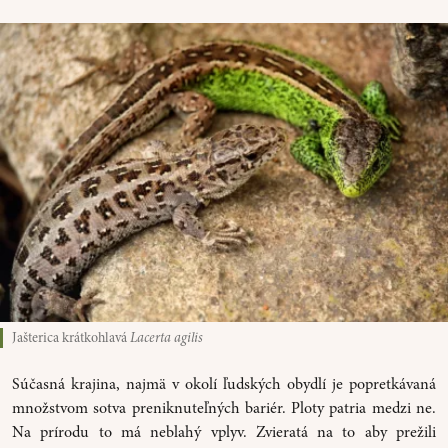
Jašterica krátkohlavá
Lacerta agilis
Súčasná krajina, najmä v okolí ľudských obydlí je popretkávaná
množstvom sotva preniknuteľných bariér. Ploty patria medzi ne.
Na prírodu to má neblahý vplyv. Zvieratá na to aby prežili