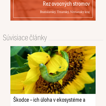
Rez ovocných stromov
Bratislavský, Trnavský, Nitriansky kraj
Súvisiace články
Škodce – ich úloha v ekosystéme a