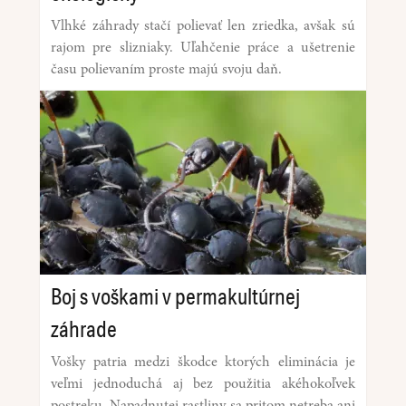
Vlhké záhrady stačí polievať len zriedka, avšak sú
rajom pre slizniaky. Uľahčenie práce a ušetrenie
času polievaním proste majú svoju daň.
Boj s voškami v permakultúrnej
záhrade
Vošky patria medzi škodce ktorých eliminácia je
veľmi jednoduchá aj bez použitia akéhokoľvek
postreku. Napadnutej rastliny sa pritom netreba ani