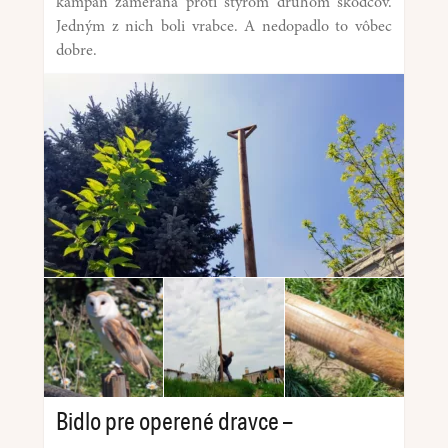
kampaň zameraná proti štyrom druhom škodcov.
Jedným z nich boli vrabce. A nedopadlo to vôbec
dobre.
Bidlo pre operené dravce –