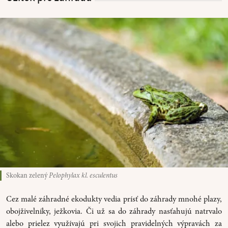
Skokan zelený
Pelophylax kl. esculentus
Cez malé záhradné ekodukty vedia prísť do záhrady mnohé plazy,
obojživelníky, ježkovia. Či už sa do záhrady nasťahujú natrvalo
alebo prielez využívajú pri svojich pravidelných výpravách za