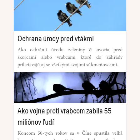
Ochrana úrody pred vtákmi
Ako ochrániť úrodu zeleniny či ovocia pred
škorcami alebo vrabcami ktoré do záhrady
prilietavajú aj so všetkými svojimi súkmeňovcami.
Ako vojna proti vrabcom zabila 55
miliónov ľudí
Koncom 50-tych rokov sa v Číne spustila veľká