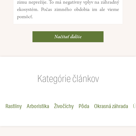
zimu neprežije. To má negatívny vplyv na záhradný
ekosystém. Počas zimného obdobia im ale vieme
pomôcť.
Načítať ďalšie
Kategórie článkov
Rastliny
Arboristika
Živočíchy
Pôda
Okrasná záhrada
Ú