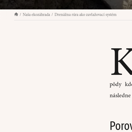
Naša ekozáhrada
Drenážna rúra ako zavlažovací systém
pôdy kde
následne 
Poro