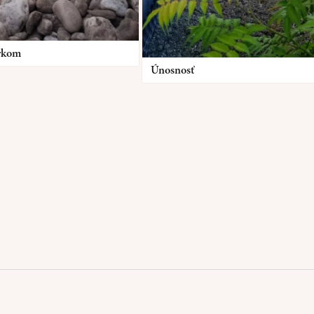
trkom
Únosnosť