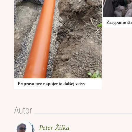
Zasypanie š
Príprava pre napojenie ďalšej vetvy
Autor
Peter Žilka