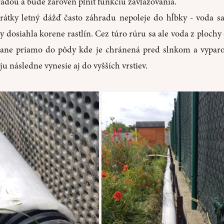
adou a bude zároveň plniť funkciu zavlažovania.
rátky letný dážď často záhradu nepoleje do hĺbky - voda sa
y dosiahla korene rastlín. Cez túro rúru sa ale voda z plochy
ane priamo do pôdy kde je chránená pred slnkom a vypar
 ju následne vynesie aj do vyšších vrstiev.