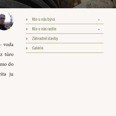
»
Kto u nás býva
▼
»
Kto u nás rastie
▼
»
Záhradné stavby
 - voda
»
Galérie
ez túro
iamo do
ita ju