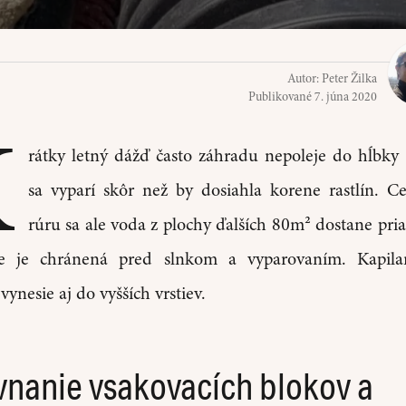
Autor:
Peter Žilka
Publikované
7. júna 2020
K
rátky letný dážď často záhradu nepoleje do hĺbky
sa vyparí skôr než by dosiahla korene rastlín. C
rúru sa ale voda z plochy ďalších 80m² dostane pr
 je chránená pred slnkom a vyparovaním. Kapilar
vynesie aj do vyšších vrstiev.
vnanie vsakovacích blokov a