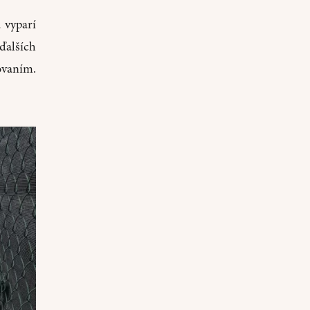
 vyparí
 ďalších
ovaním.