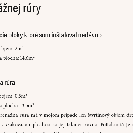
ážnej rúry
ie bloky ktoré som inštaloval nedávno
objem: 2m³
a plocha: 14.6m²
a rúra
objem: 0,5m³
a plocha: 13.5m²
renážna rúra má v mojom prípade len štvrtinový objem dr
ak vsakovacou plochou sa jej takmer rovná. Potiahnutá je 