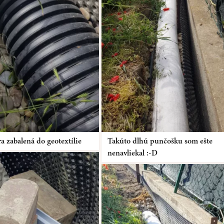
́ra zabalená do geotextílie
Takúto dlhú punčošku som ešte
nenavliekal :-D