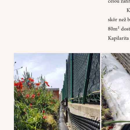
celou záhr
K
skôr než b
80m² dost
Kapilarita