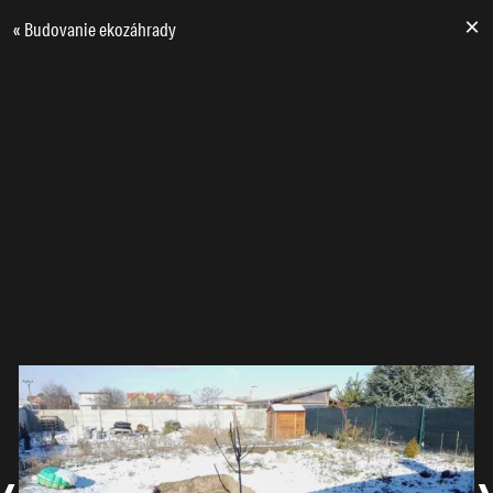
×
«
Budovanie ekozáhrady
‹
›